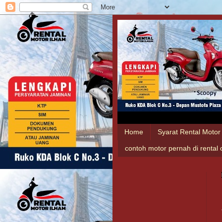
Home
Syarat Rental Motor
contoh motor pernah di rental