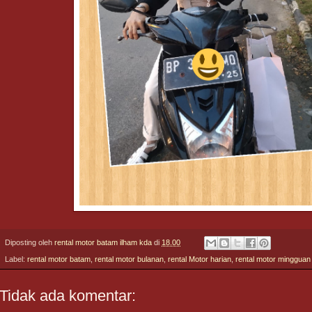
Diposting oleh
rental motor batam ilham kda
di
18.00
Label:
rental motor batam
,
rental motor bulanan
,
rental Motor harian
,
rental motor mingguan
Tidak ada komentar: