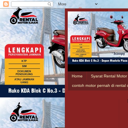
Home
Syarat Rental Motor
contoh motor pernah di rental