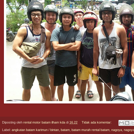
Diposting oleh
rental motor batam ilham kda
di
16.22
Tidak ada komentar:
Label:
angkutan batam karimun / bintan
,
batam
,
batam murah rental batam
,
nagoya
,
nagoya