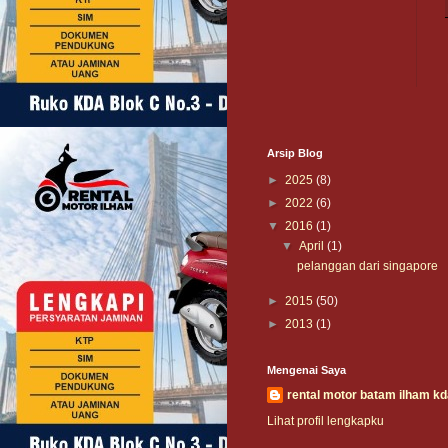
Arsip Blog
►
2025
(8)
►
2022
(6)
▼
2016
(1)
▼
April
(1)
pelanggan dari singapore
►
2015
(50)
►
2013
(1)
Mengenai Saya
rental motor batam ilham k
Lihat profil lengkapku