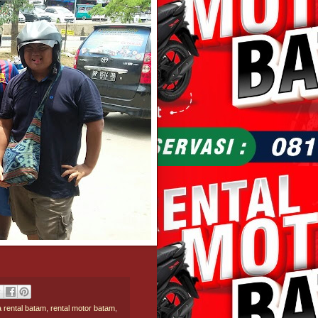
 rental batam
,
rental motor batam
,