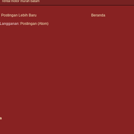
rental motor murah batam
Postingan Lebih Baru
Beranda
Langganan:
Postingan (Atom)
da