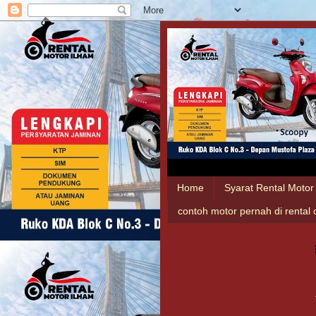
Home
Syarat Rental Motor
contoh motor pernah di rental