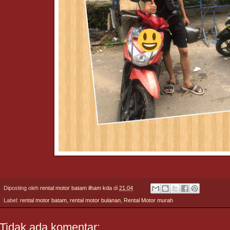
Diposting oleh
rental motor batam ilham kda
di
21.04
Label:
rental motor batam
,
rental motor bulanan
,
Rental Motor murah
Tidak ada komentar: