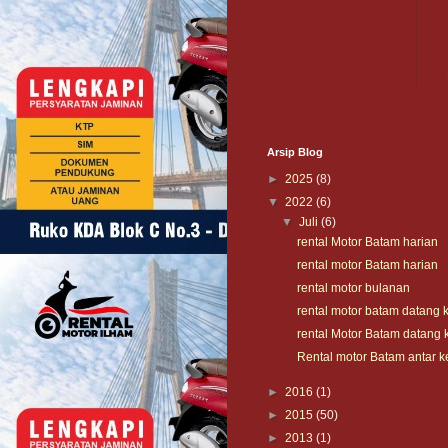
Arsip Blog
►
2025
(8)
▼
2022
(6)
▼
Juli
(6)
rental Motor Batam harian
rental motor Batam harian
rental motor bulanan
rental motor batam datang 
rental Motor Batam datang 
Rental motor Batam antar 
►
2016
(1)
►
2015
(50)
►
2013
(1)