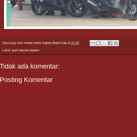
Diposting oleh
rental motor batam ilham kda
di
23.32
Label:
pom bensin batam
Tidak ada komentar:
Posting Komentar