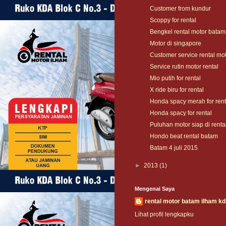
Customer from kundur
Scoppy for rental
Bengkel rental motor batam
Motor di singapore
Customer service rental mo
Service rutin motor rental
Mio putih for rental
X ride biru for rental
Honda spacy merah for rent
Honda spacy for rental
Puluhan motor siap di renta
Hondo beat rental batam
Batam 4 juli 2015
►
2013
(1)
Mengenai Saya
rental motor batam ilham k
Lihat profil lengkapku