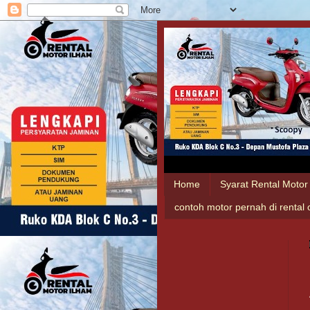
Home
Syarat Rental Motor
contoh motor pernah di rental