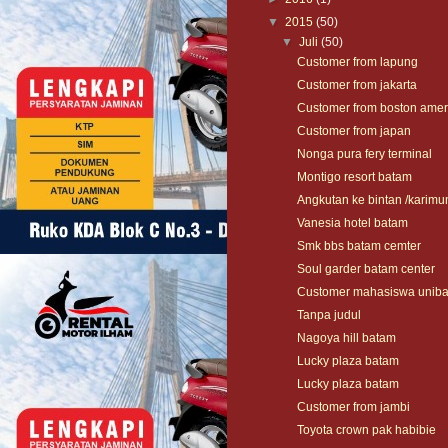
▼
2015
(50)
▼
Juli
(50)
Customer from lapung
Customer from jakarta
Customer from boston ameri
Customer from japan
Nonga pura fery terminal
Montigo resort batam
Angkutan ke bintan /karimu
Vanesia hotel batam
Smk bbs batam cemter
Soul garder batam center
Customer mahasiswa unib
Tanpa judul
Nagoya hill batam
Lucky plaza batam
Lucky plaza batam
Customer from jambi
Toyota crown pak habibie