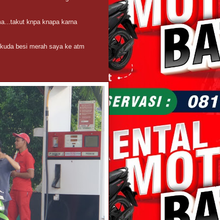
ma...takut knpa knapa karna
 kuda besi merah saya ke atm