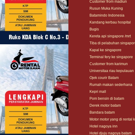
Customer from madiun
Rusun Muka Kuning
Batamindo Indonesia
Kandang kerbau hospital
Bugis
Kereta api singapore /mrt
Tiba di pelabuhan singapo
Kapal ke singapore
Terminal fery ke singapore
Customer from karimun
Universitaa riau kepulauan
Ojek courir Batam
Rumah makan sederhana
Kepri mall
Pom bensin di batam
Derek motor batam
Bandara batam
Motor motor yang di rental 
Hotel nagoya inn
Hotel djuju nagoya batam