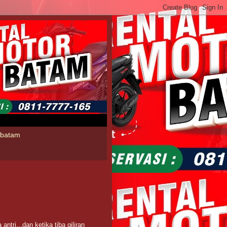
l batam
ri...dan ketika tiba giliran