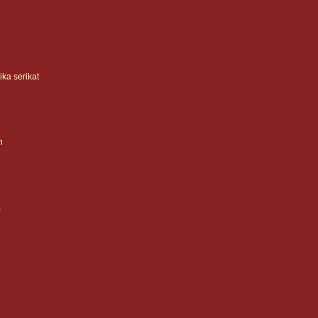
ka serikat
n
a