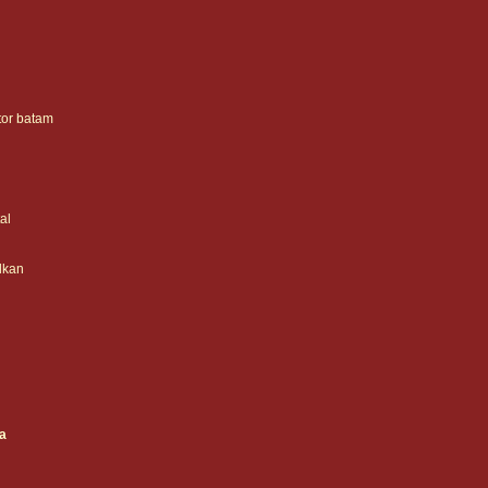
tor batam
al
lkan
da