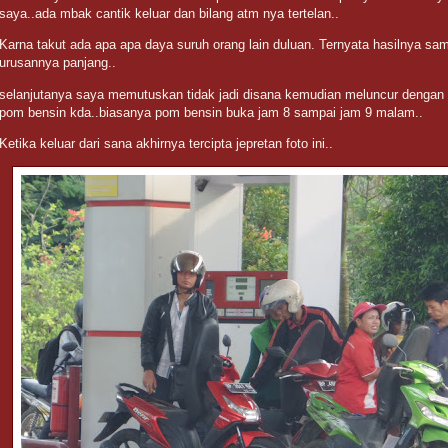
saya..ada mbak cantik keluar dan bilang atm nya tertelan..
Karna takut ada apa apa daya suruh orang lain duluan. Ternyata hasilnya sa
urusannya panjang..
selanjutanya saya memutuskan tidak jadi disana kemudian meluncur dengan
pom bensin kda..biasanya pom bensin buka jam 8 sampai jam 9 malam..
Ketika keluar dari sana akhirnya tercipta jepretan foto ini..