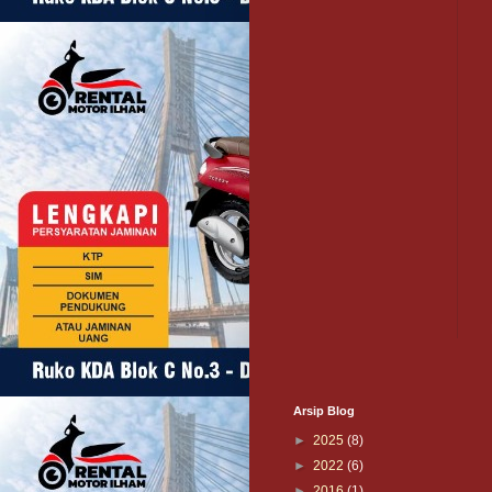
Arsip Blog
►
2025
(8)
►
2022
(6)
►
2016
(1)