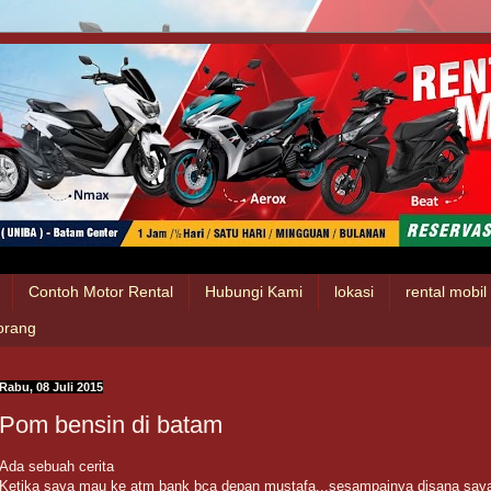
Contoh Motor Rental
Hubungi Kami
lokasi
rental mobi
 orang
Rabu, 08 Juli 2015
Pom bensin di batam
Ada sebuah cerita
Ketika saya mau ke atm bank bca depan mustafa...sesampainya disana saya ant